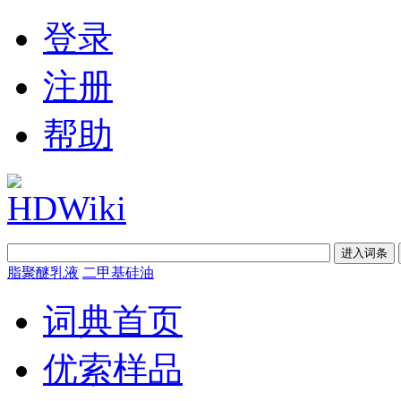
登录
注册
帮助
脂聚醚乳液
二甲基硅油
词典首页
优索样品