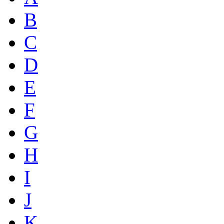
B
C
D
E
F
G
H
I
J
K