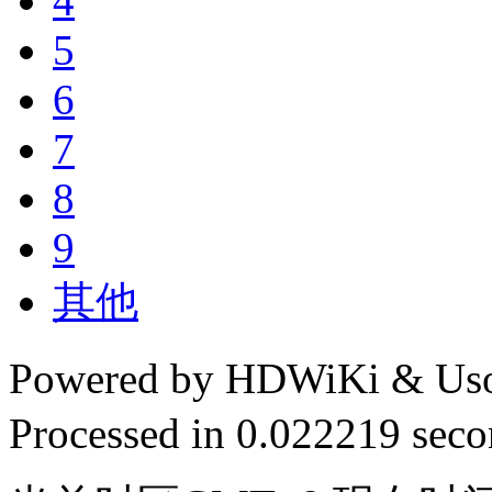
4
5
6
7
8
9
其他
Powered by HDWiKi & Uso
Processed in 0.022219 secon