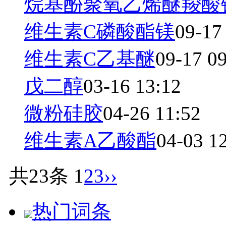
烷基酚聚氧乙烯醚羧酸
维生素C磷酸酯镁
09-17
维生素C乙基醚
09-17 0
戊二醇
03-16 13:12
微粉硅胶
04-26 11:52
维生素A乙酸酯
04-03 1
共23条
1
2
3
››
热门词条