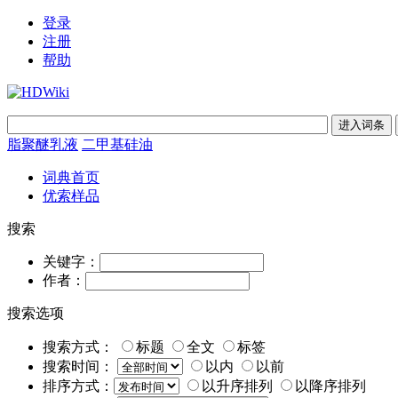
登录
注册
帮助
脂聚醚乳液
二甲基硅油
词典首页
优索样品
搜索
关键字：
作者：
搜索选项
搜索方式：
标题
全文
标签
搜索时间：
以内
以前
排序方式：
以升序排列
以降序排列