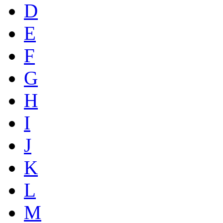
D
E
F
G
H
I
J
K
L
M