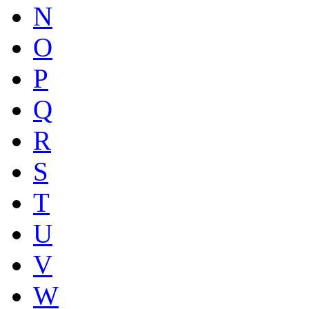
N
O
P
Q
R
S
T
U
V
W