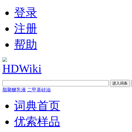
登录
注册
帮助
脂聚醚乳液
二甲基硅油
词典首页
优索样品