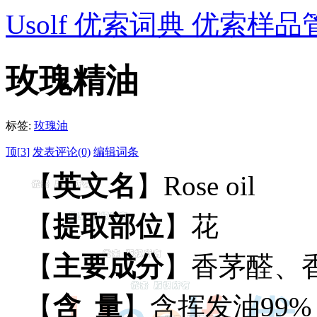
Usolf 优索词典 优索样品
玫瑰精油
标签:
玫瑰油
顶[
3
]
发表评论(0)
编辑词条
【
英文名
】Rose oil
【
提取部位
】花
【
主要成分
】香茅醛、
【
含 量
】含挥发油99%