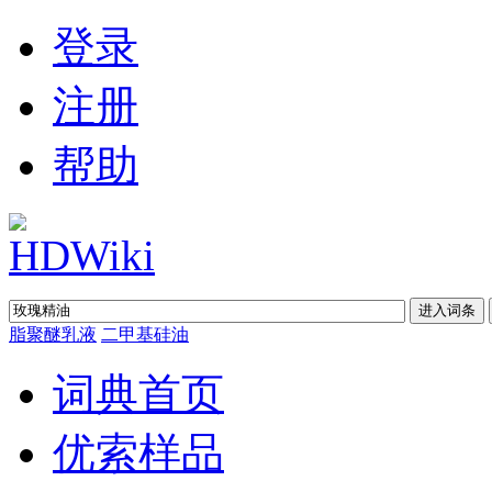
登录
注册
帮助
脂聚醚乳液
二甲基硅油
词典首页
优索样品