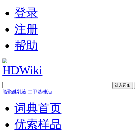
登录
注册
帮助
脂聚醚乳液
二甲基硅油
词典首页
优索样品