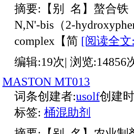
摘要:
【别 名】螯合铁【英文
N,N'-bis（2-hydroxyphen
complex【简
[阅读全文:
编辑:19次| 浏览:14856
MASTON MT013
词条创建者:
usolf
创建时间:
标签:
桶混助剂
摘要:
【别 名】农业制