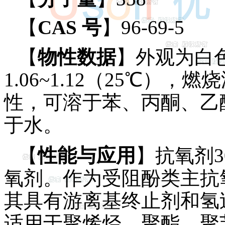
【
CAS 号
】96-69-5
【
物性数据
】外观为白色
1.06~1.12（25℃），
性，可溶于苯、丙酮、乙
于水。
【
性能与应用
】抗氧剂
氧剂。作为受阻酚类主抗
其具有游离基终止剂和氢
适用于聚烯烃、聚酯、聚