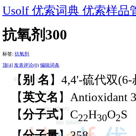
Usolf 优索词典 优索样品
抗氧剂300
标签:
抗氧剂
顶[
4
]
发表评论(0)
编辑词条
【
别 名
】4,4'-硫代双(
【
英文名
】Antioxidant 
【
分子式
】C
H
O
S
22
30
2
【
分子量
】358