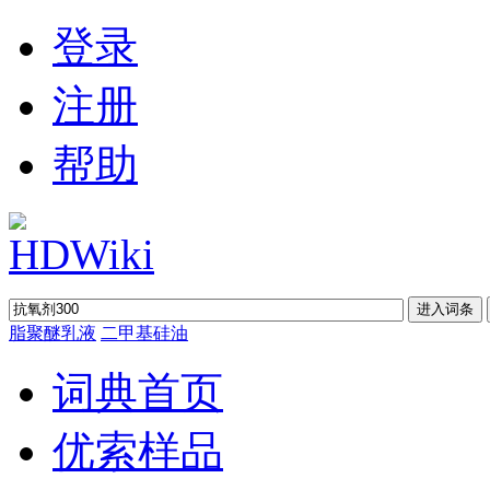
登录
注册
帮助
脂聚醚乳液
二甲基硅油
词典首页
优索样品