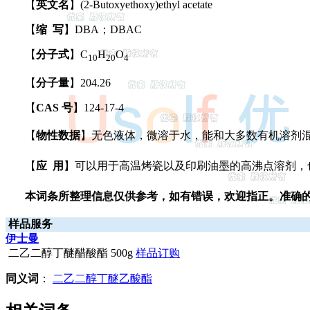
【
英文名
】(2-Butoxyethoxy)ethyl acetate
【
缩 写
】DBA；DBAC
【
分子式
】C
H
O
10
20
4
【
分子量
】204.26
【
CAS 号
】124-17-4
【
物性数据
】无色液体，微溶于水，能和大多数有机溶剂混溶
【
应 用
】可以用于高温烤瓷以及印刷油墨的高沸点溶剂，
本词条所整理信息仅供参考，如有错误，欢迎指正。准确
样品服务
伊士曼
二乙二醇丁醚醋酸酯 500g
样品订购
同义词
：
二乙二醇丁醚乙酸酯