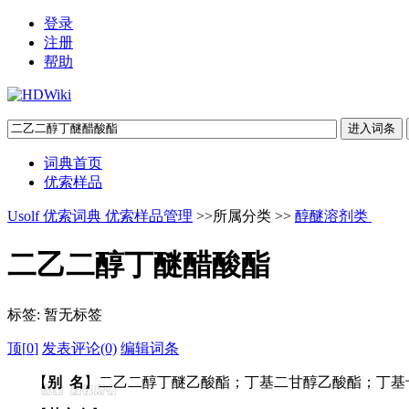
登录
注册
帮助
词典首页
优索样品
Usolf 优索词典 优索样品管理
>>所属分类 >>
醇醚溶剂类
二乙二醇丁醚醋酸酯
标签:
暂无标签
顶[
0
]
发表评论(0)
编辑词条
【
别 名
】二乙二醇丁醚乙酸酯；丁基二甘醇乙酸酯；丁基