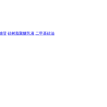
糖苷
硅树脂聚醚乳液
二甲基硅油