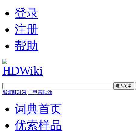
登录
注册
帮助
脂聚醚乳液
二甲基硅油
词典首页
优索样品