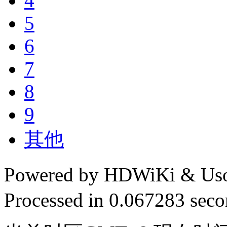
4
5
6
7
8
9
其他
Powered by HDWiKi & Uso
Processed in 0.067283 secon