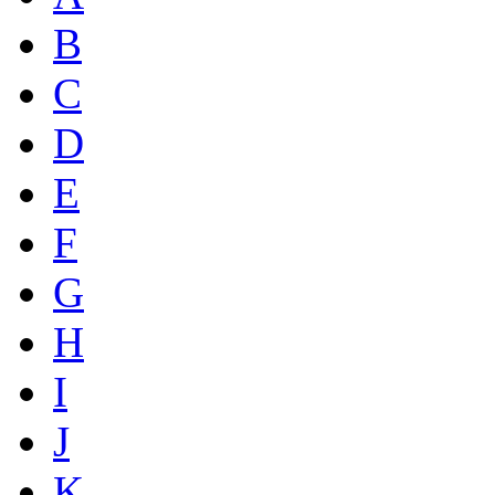
B
C
D
E
F
G
H
I
J
K