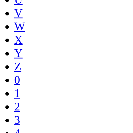
V
W
X
Y
Z
0
1
2
3