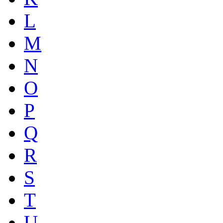
L
M
N
O
P
Q
R
S
T
U