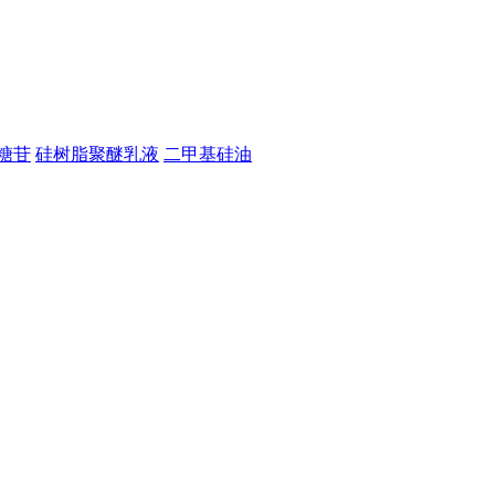
糖苷
硅树脂聚醚乳液
二甲基硅油