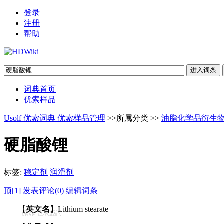
登录
注册
帮助
词典首页
优索样品
Usolf 优索词典 优索样品管理
>>所属分类 >>
油脂化学品衍生
硬脂酸锂
标签:
稳定剂
润滑剂
顶[
1
]
发表评论(0)
编辑词条
【
英文名
】Lithium stearate