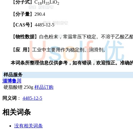
【
分子式
】C
H
LiO
18
35
2
【
分子量
】290.4
【
CAS号
】4485-12-5
【
物性数据
】白色粉末，常温常压下稳定。不溶于乙酸乙酯。水溶
【
应 用
】工业中主要用作为稳定剂、润滑剂。
本词条所整理信息仅供参考，如有错误，欢迎指正。准确
样品服务
淄博鲁川
硬脂酸锂 250g
样品订购
同义词
：
4485-12-5
相关词条
没有相关词条