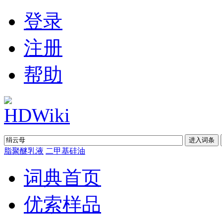
登录
注册
帮助
脂聚醚乳液
二甲基硅油
词典首页
优索样品