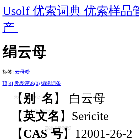
Usolf 优索词典 优索样品
产
绢云母
标签:
云母粉
顶[
4
]
发表评论(0)
编辑词条
【
别 名
】 白云母
【
英文名
】Sericite
【
CAS 号
】12001-26-2